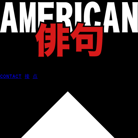
T
00:00:08:64
CONTACT
接
点